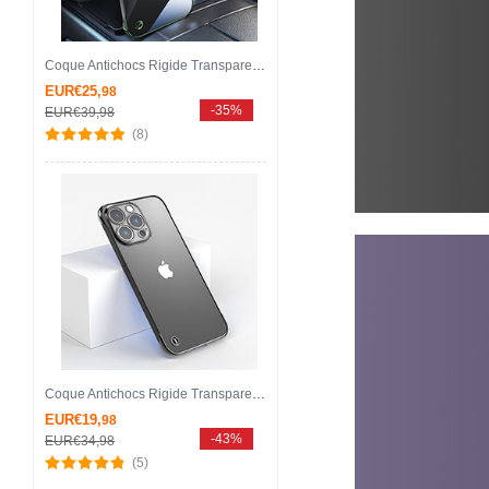
Coque Antichocs Rigide Transparente Crystal Etui Housse avec Mag-Safe Magnetic Magnetique QC1 pour Apple iPhone 13 Pro Max Vert
EUR€25,
98
-35%
EUR€39,
98
(8)
Coque Antichocs Rigide Transparente Crystal Etui Housse WT1 pour Apple iPhone 13 Pro Max Noir
EUR€19,
98
-43%
EUR€34,
98
(5)