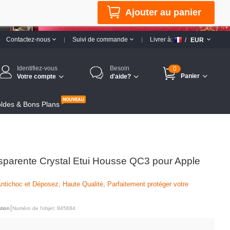
Ajouter au panier
Contactez-nous
Suivi de commande
Livrer à:
/
EUR
Identifiez-vous
Besoin
0
Panier
Votre compte
d'aide?
ldes & Bons Plans
sparente Crystal Etui Housse QC3 pour Apple
ntichoc et Déposez, Haute Qualité, Parfaitement protéger votre
tion
Numéro de l'objet: 845684