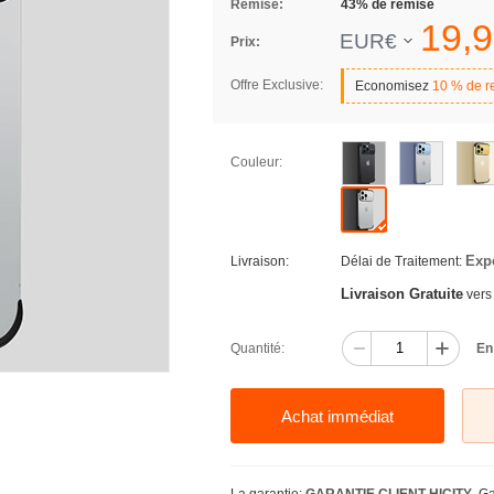
Remise:
43% de remise
19,
9
EUR€
Prix:
Offre Exclusive:
Economisez
10 % de r
Couleur:
Exp
Livraison:
Délai de Traitement:
Livraison Gratuite
vers
Quantité:
En
Achat immédiat