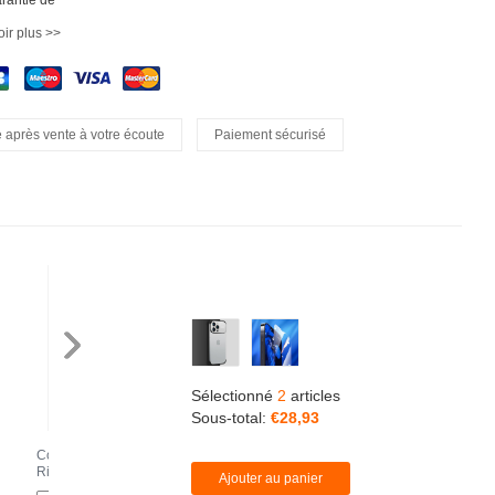
arantie de
ir plus >>
 après vente à votre écoute
Paiement sécurisé
Sélectionné
2
articles
Sous-total:
€28,
93
Coque Ultra Fine Plastique
Coque Antichocs Rigide
Su
Rigide Etui Housse
Transparente Crystal Etui
Su
Ajouter au panier
Transparente U02 pour
Housse H05 pour Apple
Ma