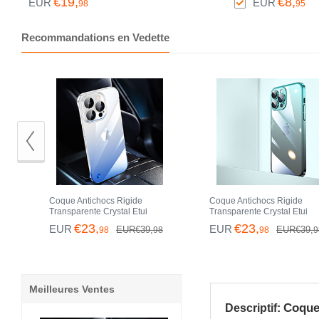
€19,
€8,
EUR
EUR
98
95
13 Pro Max Argent
Max Clair
Recommandations en Vedette
Coque Antichocs Rigide
Coque Antichocs Rigide
Transparente Crystal Etui
Transparente Crystal Etui
Housse Degrade QC2 pour
Housse Degrade QC1 pour
€23,
€23,
EUR
EUR
EUR€39,
EUR€39,
98
98
98
9
Apple iPhone 13 Pro Max Bleu
Apple iPhone 13 Pro Max B
Meilleures Ventes
Coque
Descriptif: