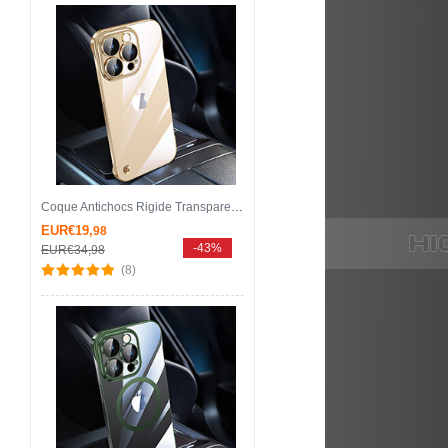
Coque Antichocs Rigide Transparente Crystal Etui Housse QC1 pour Apple iPhone 13 Pro Max Or
EUR€19,
98
-43%
EUR€34,
98
(8)