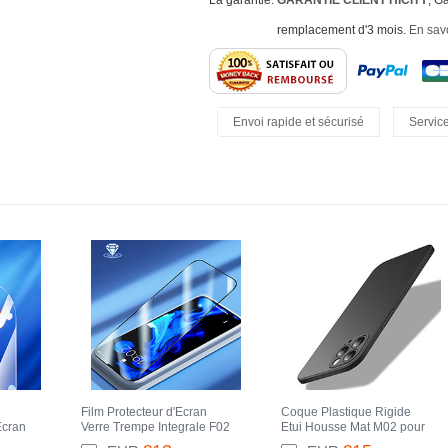
La garantie:
GARANTIE CLIENT HICITY
, G
remplacement d'3 mois.
En savo
Envoi rapide et sécurisé
Service
Retours Faciles
Film Protecteur d'Ecran
Coque Plastique Rigide
Ecran
Verre Trempe Integrale F02
Etui Housse Mat M02 pour
 Pro
pour Apple iPhone 13 Pro
Apple iPhone 13 Pro Max