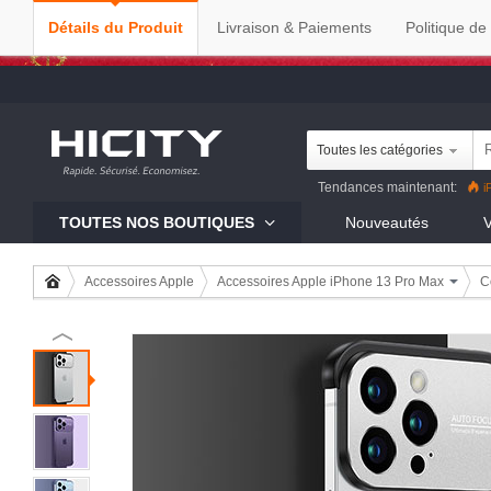
Détails du Produit
Livraison & Paiements
Politique de
Toutes les catégories
Tendances maintenant:
i
Reno8 Pro
iPhone 13 Pro
R
TOUTES NOS BOUTIQUES
Nouveautés
V
Mi 11
Accessoires Apple
Accessoires Apple iPhone 13 Pro Max
C