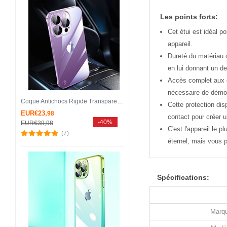
Les points forts:
Cet étui est idéal p
appareil.
Dureté du matériau 
en lui donnant un de
Accès complet aux c
nécessaire de démo
Coque Antichocs Rigide Transparente Crystal Etui Housse Degrade QC2 pour Apple iPhone 13 Pro Max Violet
Cette protection dis
EUR€23,
98
contact pour créer u
-40%
EUR€39,
98
C'est l'appareil le 
(7)
éternel, mais vous p
Spécifications:
Marqu