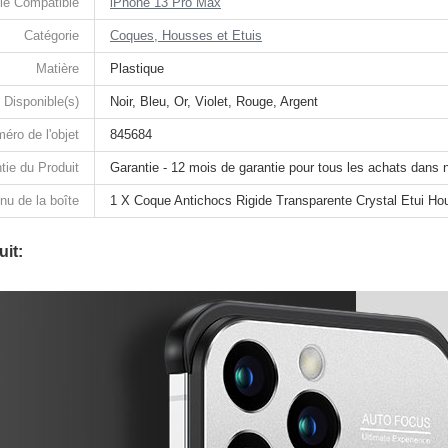
le Compatible
iPhone 13 Pro Max
Catégorie
Coques, Housses et Etuis
Matière
Plastique
 Disponible(s)
Noir, Bleu, Or, Violet, Rouge, Argent
éro de l'objet
845684
tie du Produit
Garantie - 12 mois de garantie pour tous les achats dans 
nu de la boîte
1 X Coque Antichocs Rigide Transparente Crystal Etui H
it: