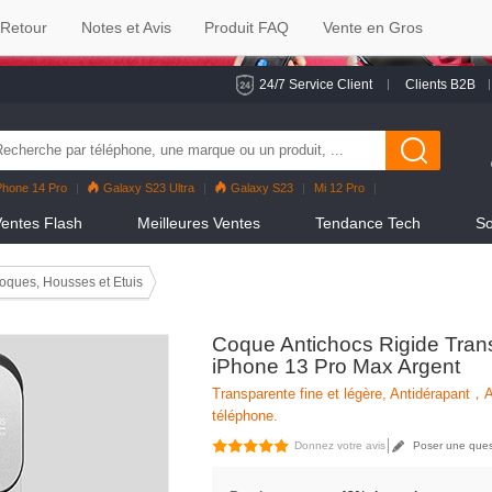
 Retour
Notes et Avis
Produit FAQ
Vente en Gros
24/7 Service Client
Clients B2B
Phone 14 Pro
Galaxy S23 Ultra
Galaxy S23
Mi 12 Pro
eno7 Pro
Galaxy S22
Galaxy S22 Ultra
iPhone 12 Pro Max
entes Flash
Meilleures Ventes
Tendance Tech
So
oques, Housses et Etuis
Coque Antichocs Rigide Tran
iPhone 13 Pro Max Argent
Transparente fine et légère, Antidérapant，A
téléphone.
Donnez votre avis
Poser une ques