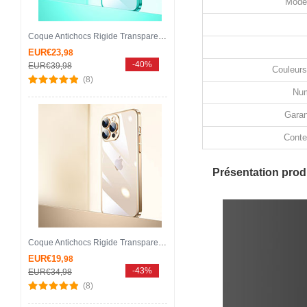
Modè
Coque Antichocs Rigide Transparente Crystal Etui Housse Degrade QC1 pour Apple iPhone 13 Pro Max Vert
EUR€23,
98
-40%
EUR€39,
98
Couleurs
(8)
Num
Garan
Conte
Présentation produ
Coque Antichocs Rigide Transparente Crystal Etui Housse QC2 pour Apple iPhone 13 Pro Max Or
EUR€19,
98
-43%
EUR€34,
98
(8)