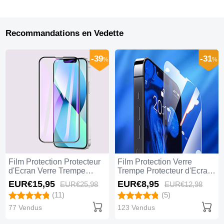
Recommandations en Vedette
-39
-31
%
%
Film Protection Protecteur
Film Protection Verre
d'Ecran Verre Trempe
Trempe Protecteur d'Ecran
Integrale Anti-Lumiere
pour Apple iPhone 14 Plus
EUR€15,
95
EUR€8,
95
EUR€25,
98
EUR€12,
98
Bleue F02 pour Apple
Clair
(11)
(5)
iPhone 14 Plus Noir
77 Vendus
123 Vendus