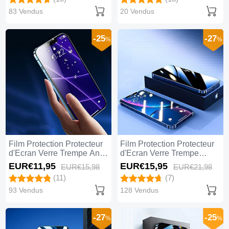
83 Vendus
20 Vendus
-25
-27
%
%
Film Protection Protecteur
Film Protection Protecteur
d'Ecran Verre Trempe Anti-
d'Ecran Verre Trempe
Lumiere Bleue B05 pour
Privacy M11 pour Apple
EUR€11,
95
EUR€15,
95
EUR€15,
98
EUR€21,
98
Apple iPhone 14 Plus Clair
iPhone 14 Plus Clair
(11)
(7)
93 Vendus
128 Vendus
-27
-25
%
%