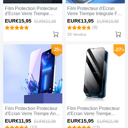
Film Protection Protecteur
Film Protecteur d'Ecran
d'Ecran Verre Trempe
Verre Trempe Integrale F02
Privacy S01 pour Apple
pour Apple iPhone 14 Plus
EUR€15,
95
EUR€13,
95
EUR€21,
98
EUR€19,
98
iPhone 14 Plus Clair
Noir
(9)
28 Vendus
-25
-27
%
%
Film Protection Protecteur
Film Protection Protecteur
d'Ecran Verre Trempe Anti-
d'Ecran Verre Trempe
Lumiere Bleue B01 pour
Privacy M02 pour Apple
EUR€11,
95
EUR€15,
95
EUR€15,
98
EUR€21,
98
Apple iPhone 14 Plus Clair
iPhone 14 Plus Clair
(10)
(13)