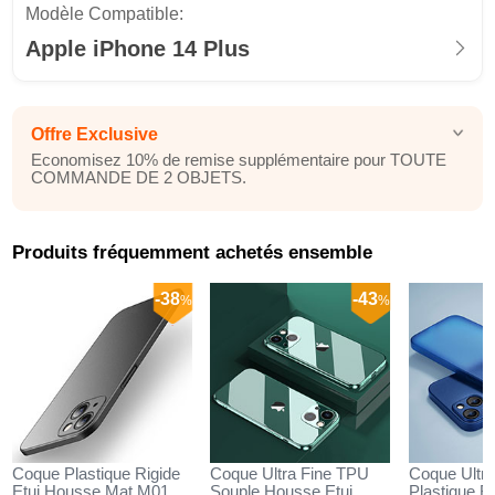
Modèle Compatible:
Apple iPhone 14 Plus
Offre Exclusive
Economisez 10% de remise supplémentaire pour TOUTE
COMMANDE DE 2 OBJETS.
Produits fréquemment achetés ensemble
-38
-43
%
%
Coque Plastique Rigide
Coque Ultra Fine TPU
Coque Ultra
Etui Housse Mat M01
Souple Housse Etui
Plastique Ri