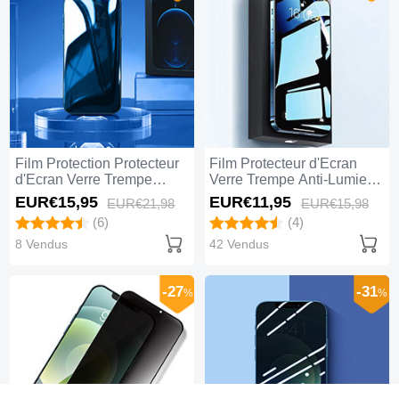
Film Protection Protecteur
Film Protecteur d'Ecran
d'Ecran Verre Trempe
Verre Trempe Anti-Lumiere
Privacy M08 pour Apple
Bleue pour Apple iPhone
EUR€15,
95
EUR€11,
95
EUR€21,
98
EUR€15,
98
iPhone 14 Plus Clair
14 Plus Clair
(6)
(4)
8 Vendus
42 Vendus
-27
-31
%
%