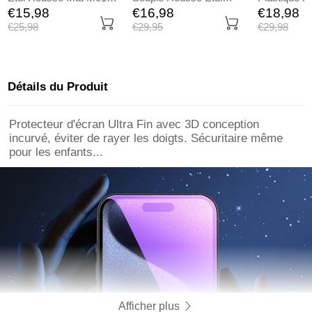
pour Apple iPhone 14
Transparente H05 pour
Housse Tra
€15,
98
€16,
98
€18,
98
Plus Noir
Apple iPhone 14 Plus
U02 pour A
€25,
98
€29,
95
€29,
98
Vert
14 Plus Ble
Détails du Produit
Protecteur d'écran Ultra Fin avec 3D conception
incurvé, éviter de rayer les doigts. Sécuritaire même
pour les enfants...
Afficher plus