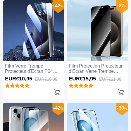
-42
-27
%
%
Film Verre Trempe
Film Protection Protecteur
Protecteur d'Ecran P04
d'Ecran Verre Trempe
pour Apple iPhone 14 Plus
Privacy S04 pour Apple
EUR€10,
95
EUR€15,
95
EUR€18,
98
EUR€21,
98
Clair
iPhone 14 Plus Clair
-42
-30
%
%