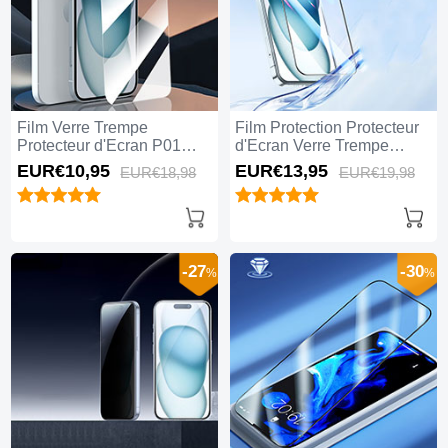
Film Verre Trempe
Film Protection Protecteur
Protecteur d'Ecran P01
d'Ecran Verre Trempe
pour Apple iPhone 14 Plus
Integrale U03 pour Apple
EUR€10,
95
EUR€13,
95
EUR€18,
98
EUR€19,
98
Clair
iPhone 14 Plus Noir
-27
-30
%
%