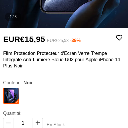
1
/
3
EUR€15,
95
-39%
EUR€25,
98
Film Protection Protecteur d'Ecran Verre Trempe
Integrale Anti-Lumiere Bleue U02 pour Apple iPhone 14
Plus Noir
Couleur:
Noir
Quantité:
En Stock.