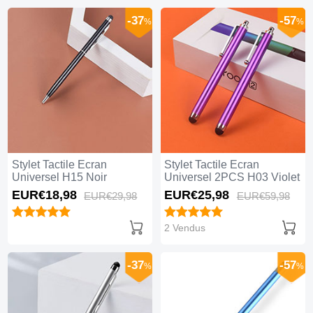
-37
-57
%
%
Stylet Tactile Ecran
Stylet Tactile Ecran
Universel H15 Noir
Universel 2PCS H03 Violet
EUR€18,
98
EUR€25,
98
EUR€29,
98
EUR€59,
98
2 Vendus
-37
-57
%
%