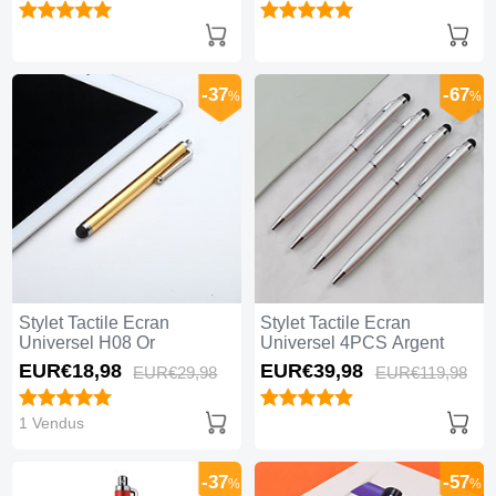
-37
-67
%
%
Stylet Tactile Ecran
Stylet Tactile Ecran
Universel H08 Or
Universel 4PCS Argent
EUR€18,
98
EUR€39,
98
EUR€29,
98
EUR€119,
98
1 Vendus
-37
-57
%
%