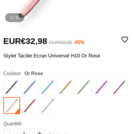
1
/
11
EUR€32,
98
-45%
EUR€59,
98
Stylet Tactile Ecran Universel H10 Or Rose
Couleur:
Or Rose
Quantité: