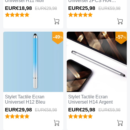
Universel H11 Noir
Universel 2PCS H04
Rouge
EUR€18,
98
EUR€25,
98
EUR€29,
98
EUR€59,
98
-49
-57
%
%
Stylet Tactile Ecran
Stylet Tactile Ecran
Universel H12 Bleu
Universel H14 Argent
EUR€29,
98
EUR€25,
98
EUR€58,
98
EUR€59,
98