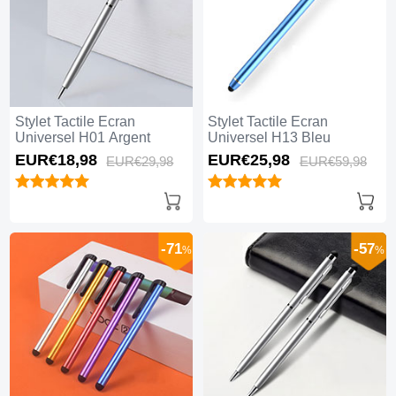
Stylet Tactile Ecran
Stylet Tactile Ecran
Universel H01 Argent
Universel H13 Bleu
EUR€18,
98
EUR€25,
98
EUR€29,
98
EUR€59,
98
-71
-57
%
%