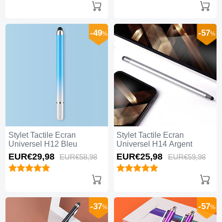
-49
-57
%
%
Stylet Tactile Ecran
Stylet Tactile Ecran
Universel H12 Bleu
Universel H14 Argent
EUR€29,
98
EUR€25,
98
EUR€58,
98
EUR€59,
98
-37
-57
%
%