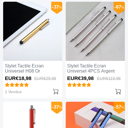
-37
-67
%
%
Stylet Tactile Ecran
Stylet Tactile Ecran
Universel H08 Or
Universel 4PCS Argent
EUR€18,
98
EUR€39,
98
EUR€29,
98
EUR€119,
98
1 Vendus
-37
-57
%
%