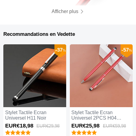
Afficher plus
Recommandations en Vedette
-37
-57
%
%
Stylet Tactile Ecran
Stylet Tactile Ecran
Universel H11 Noir
Universel 2PCS H04
Rouge
EUR€18,
98
EUR€25,
98
EUR€29,
98
EUR€59,
98