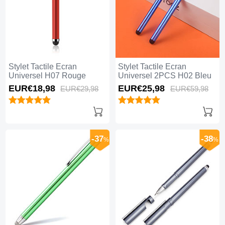
Stylet Tactile Ecran
Stylet Tactile Ecran
Universel H07 Rouge
Universel 2PCS H02 Bleu
EUR€18,
98
EUR€25,
98
EUR€29,
98
EUR€59,
98
-37
-38
%
%