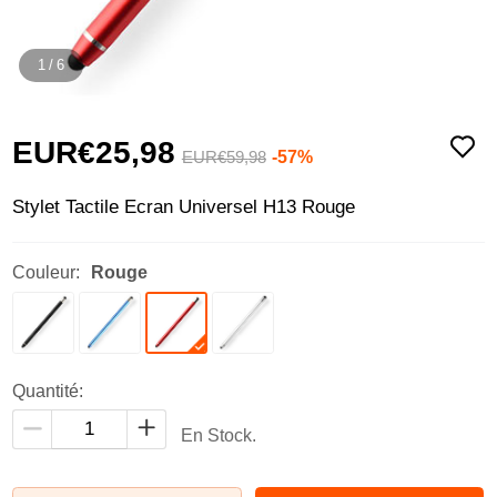
1
/
6
EUR€25,
98
-57%
EUR€59,
98
Stylet Tactile Ecran Universel H13 Rouge
Couleur:
Rouge
Quantité:
En Stock.