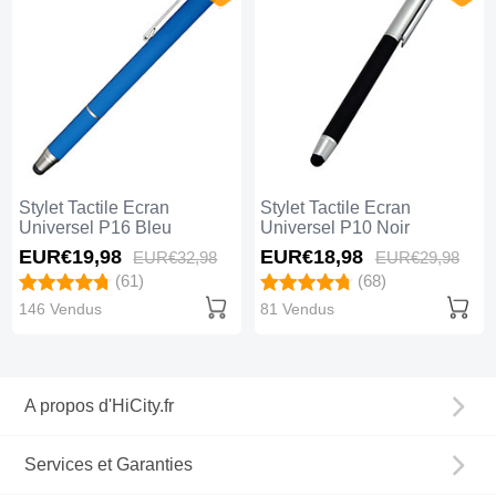
Stylet Tactile Ecran
Stylet Tactile Ecran
Universel P16 Bleu
Universel P10 Noir
EUR€19,
98
EUR€18,
98
EUR€32,
98
EUR€29,
98
(61)
(68)
146 Vendus
81 Vendus
A propos d'HiCity.fr
Services et Garanties