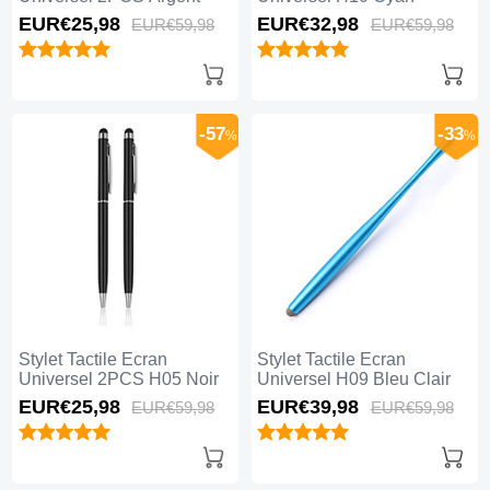
EUR€25,
98
EUR€32,
98
EUR€59,
98
EUR€59,
98
-57
-33
%
%
Stylet Tactile Ecran
Stylet Tactile Ecran
Universel 2PCS H05 Noir
Universel H09 Bleu Clair
EUR€25,
98
EUR€39,
98
EUR€59,
98
EUR€59,
98