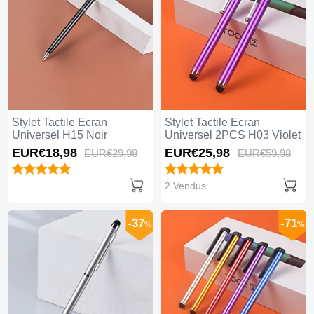
Stylet Tactile Ecran
Stylet Tactile Ecran
Universel H15 Noir
Universel 2PCS H03 Violet
EUR€18,
98
EUR€25,
98
EUR€29,
98
EUR€59,
98
2 Vendus
-37
-71
%
%