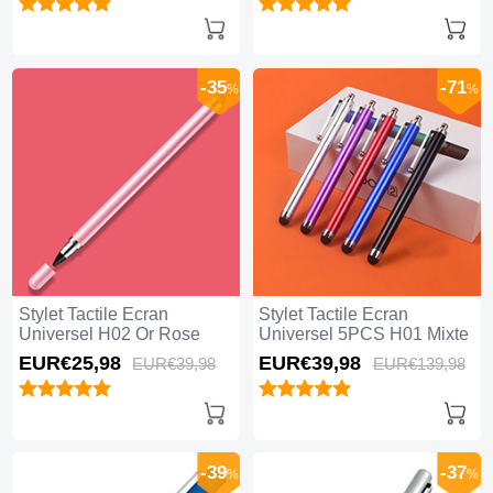
-35
-71
%
%
Stylet Tactile Ecran
Stylet Tactile Ecran
Universel H02 Or Rose
Universel 5PCS H01 Mixte
EUR€25,
98
EUR€39,
98
EUR€39,
98
EUR€139,
98
-39
-37
%
%