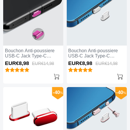
Bouchon Anti-poussiere
Bouchon Anti-poussiere
USB-C Jack Type-C
USB-C Jack Type-C
Universel H08 pour Apple
Universel H07 pour Apple
EUR€8,
98
EUR€8,
98
EUR€14,
98
EUR€14,
98
iPhone 15 Plus Rose
iPhone 15 Plus Argent
Rouge
-40
-40
%
%