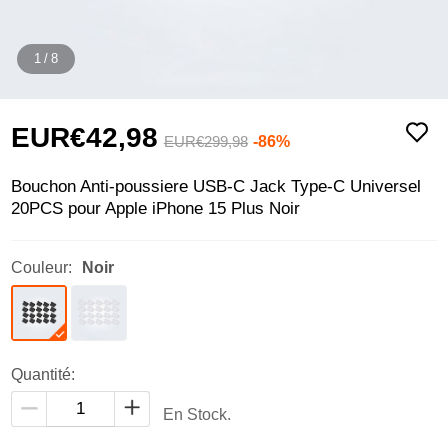
1
/
8
EUR€42,
98
-86%
EUR€299,
98
Bouchon Anti-poussiere USB-C Jack Type-C Universel
20PCS pour Apple iPhone 15 Plus Noir
Couleur:
Noir
Quantité:
En Stock.