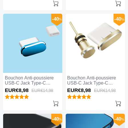
-40
-40
%
%
Bouchon Anti-poussiere
Bouchon Anti-poussiere
USB-C Jack Type-C
USB-C Jack Type-C
Universel H10 pour Apple
Universel H09 pour Apple
EUR€8,
98
EUR€8,
98
EUR€14,
98
EUR€14,
98
iPhone 15 Plus Bleu
iPhone 15 Plus Or
-40
-40
%
%