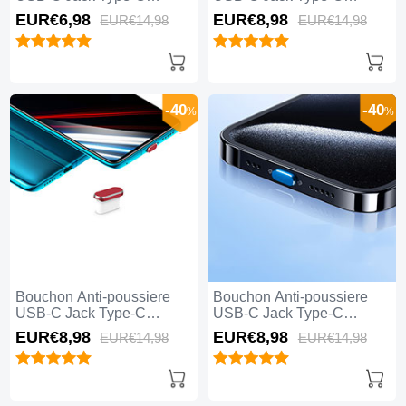
Universel H04 pour Apple
Universel H03 pour Apple
EUR€6,
98
EUR€8,
98
EUR€14,
98
EUR€14,
98
iPhone 15 Plus Blanc
iPhone 15 Plus Argent
-40
-40
%
%
Bouchon Anti-poussiere
Bouchon Anti-poussiere
USB-C Jack Type-C
USB-C Jack Type-C
Universel H02 pour Apple
Universel H01 pour Apple
EUR€8,
98
EUR€8,
98
EUR€14,
98
EUR€14,
98
iPhone 15 Plus Rouge
iPhone 15 Plus Bleu