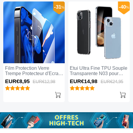
-31
-40
%
%
Film Protection Verre
Etui Ultra Fine TPU Souple
Trempe Protecteur d'Ecran
Transparente N03 pour
pour Apple iPhone 15 Plus
Apple iPhone 15 Plus Clair
EUR€8,
95
EUR€14,
98
EUR€12,
98
EUR€24,
95
Clair