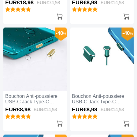
Universel 5PCS H02 pour
Universel H17 pour Apple
EUR€18,
98
EUR€8,
98
EUR€74,
98
EUR€14,
98
Apple iPhone 15 Plus Noir
iPhone 15 Plus Bleu
-40
-40
%
%
Bouchon Anti-poussiere
Bouchon Anti-poussiere
USB-C Jack Type-C
USB-C Jack Type-C
Universel H16 pour Apple
Universel H15 pour Apple
EUR€8,
98
EUR€8,
98
EUR€14,
98
EUR€14,
98
iPhone 15 Plus Or
iPhone 15 Plus Vert