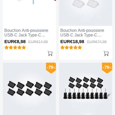
Bouchon Anti-poussiere
Bouchon Anti-poussiere
USB-C Jack Type-C
USB-C Jack Type-C
Universel H12 pour Apple
Universel 5PCS H01 pour
EUR€8,
98
EUR€18,
98
EUR€14,
98
EUR€74,
98
iPhone 15 Plus Bleu
Apple iPhone 15 Plus
Blanc
-79
-79
%
%