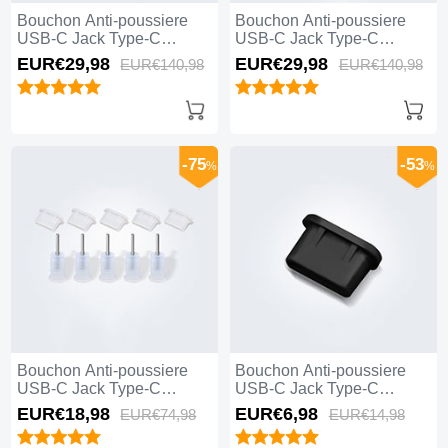
Bouchon Anti-poussiere
Bouchon Anti-poussiere
USB-C Jack Type-C
USB-C Jack Type-C
Universel 10PCS H01 pour
Universel 10PCS pour
EUR€29,
98
EUR€29,
98
EUR€140,
98
EUR€140,
98
Apple iPhone 15 Plus Noir
Apple iPhone 15 Plus Noir
-75
-53
%
%
Bouchon Anti-poussiere
Bouchon Anti-poussiere
USB-C Jack Type-C
USB-C Jack Type-C
Universel 5PCS pour
Universel H11 pour Apple
EUR€18,
98
EUR€6,
98
EUR€74,
98
EUR€14,
98
Apple iPhone 15 Plus
iPhone 15 Plus Noir
Blanc