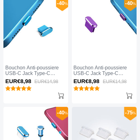
-40
-40
%
%
Bouchon Anti-poussiere
Bouchon Anti-poussiere
USB-C Jack Type-C
USB-C Jack Type-C
Universel H14 pour Apple
Universel H13 pour Apple
EUR€8,
98
EUR€8,
98
EUR€14,
98
EUR€14,
98
iPhone 15 Plus Bleu
iPhone 15 Plus Violet
-40
-75
%
%