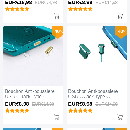
Universel 5PCS H02 pour
Universel H17 pour Apple
EUR€18,
98
EUR€8,
98
EUR€74,
98
EUR€14,
98
Apple iPhone 15 Plus Noir
iPhone 15 Plus Bleu
-40
-40
%
%
Bouchon Anti-poussiere
Bouchon Anti-poussiere
USB-C Jack Type-C
USB-C Jack Type-C
Universel H16 pour Apple
Universel H15 pour Apple
EUR€8,
98
EUR€8,
98
EUR€14,
98
EUR€14,
98
iPhone 15 Plus Or
iPhone 15 Plus Vert