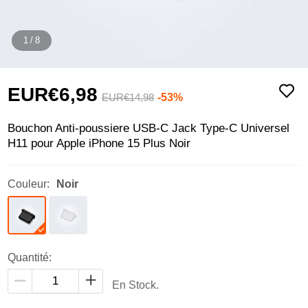
1
/
8
EUR€6,
98
-53%
EUR€14,
98
Bouchon Anti-poussiere USB-C Jack Type-C Universel
H11 pour Apple iPhone 15 Plus Noir
Couleur:
Noir
Quantité:
En Stock.