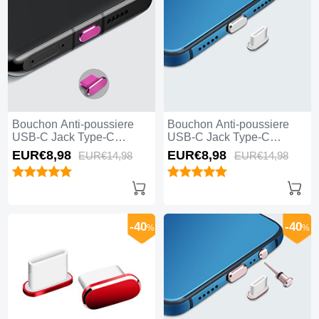
Bouchon Anti-poussiere
Bouchon Anti-poussiere
USB-C Jack Type-C
USB-C Jack Type-C
Universel H08 pour Apple
Universel H07 pour Apple
EUR€8,
98
EUR€8,
98
EUR€14,
98
EUR€14,
98
iPhone 15 Plus Rose
iPhone 15 Plus Argent
Rouge
-40
-40
%
%