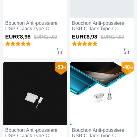
Bouchon Anti-poussiere
Bouchon Anti-poussiere
USB-C Jack Type-C
USB-C Jack Type-C
Universel H06 pour Apple
Universel H05 pour Apple
EUR€8,
98
EUR€8,
98
EUR€14,
98
EUR€14,
98
iPhone 15 Plus Rouge
iPhone 15 Plus Or Rose
-53
-40
%
%
Bouchon Anti-poussiere
Bouchon Anti-poussiere
USB-C Jack Type-C
USB-C Jack Type-C