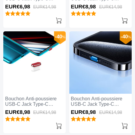
Universel H04 pour Apple
Universel H03 pour Apple
EUR€6,
98
EUR€8,
98
EUR€14,
98
EUR€14,
98
iPhone 15 Plus Blanc
iPhone 15 Plus Argent
-40
-40
%
%
Bouchon Anti-poussiere
Bouchon Anti-poussiere
USB-C Jack Type-C
USB-C Jack Type-C
Universel H02 pour Apple
Universel H01 pour Apple
EUR€8,
98
EUR€8,
98
EUR€14,
98
EUR€14,
98
iPhone 15 Plus Rouge
iPhone 15 Plus Bleu