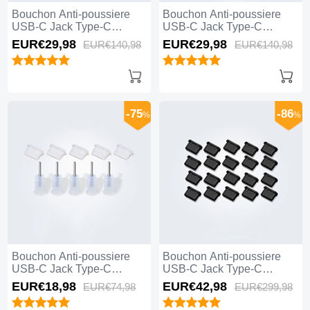
Bouchon Anti-poussiere
Bouchon Anti-poussiere
USB-C Jack Type-C
USB-C Jack Type-C
Universel 10PCS H01 pour
Universel 10PCS pour
EUR€29,
98
EUR€29,
98
EUR€140,
98
EUR€140,
98
Apple iPhone 15 Plus Noir
Apple iPhone 15 Plus Noir
-75
-86
%
%
Bouchon Anti-poussiere
Bouchon Anti-poussiere
USB-C Jack Type-C
USB-C Jack Type-C
Universel 5PCS pour
Universel 20PCS pour
EUR€18,
98
EUR€42,
98
EUR€74,
98
EUR€299,
98
Apple iPhone 15 Plus
Apple iPhone 15 Plus Noir
Blanc