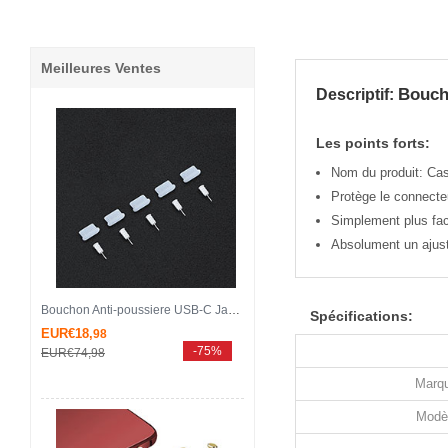
Meilleures Ventes
Bouch
Descriptif:
Les points forts:
Nom du produit: Ca
Protège le connecteu
Simplement plus faci
Absolument un ajust
Bouchon Anti-poussiere USB-C Jack Type-C Universel 5PCS H02 pour Apple iPhone 15 Pro Max Blanc
Spécifications:
EUR€18,
98
-75%
EUR€74,
98
Marqu
Modè