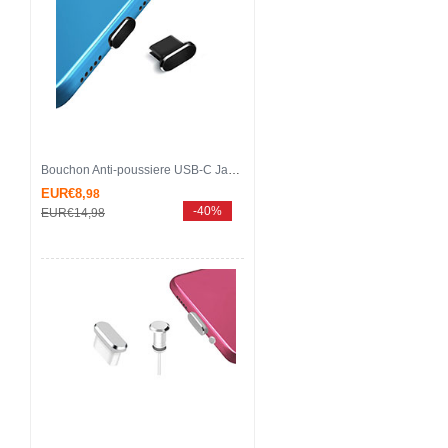
Bouchon Anti-poussiere USB-C Jack Type-C Universel H14 pour Apple iPhone 15 Pro Max Noir
EUR€8,
98
-40%
EUR€14,
98