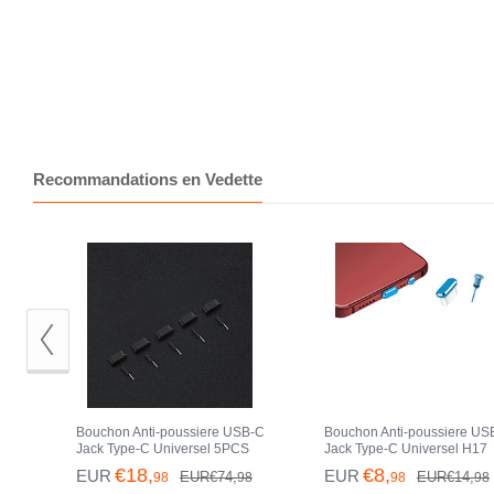
Recommandations en Vedette
Bouchon Anti-poussiere USB-C
Bouchon Anti-poussiere US
Jack Type-C Universel 5PCS
Jack Type-C Universel H17
H02 pour Apple iPhone 15 Pro
pour Apple iPhone 15 Pro 
€18,
€8,
EUR
EUR
EUR€74,
EUR€14,
98
98
98
98
Max Noir
Bleu