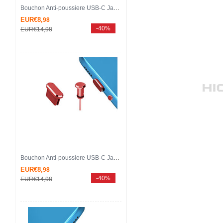
Bouchon Anti-poussiere USB-C Jack Type-C Universel H16 pour Apple iPhone 15 Pro Max Or Rose
EUR€8,
98
-40%
EUR€14,
98
Bouchon Anti-poussiere USB-C Jack Type-C Universel H15 pour Apple iPhone 15 Pro Max Rouge
EUR€8,
98
-40%
EUR€14,
98