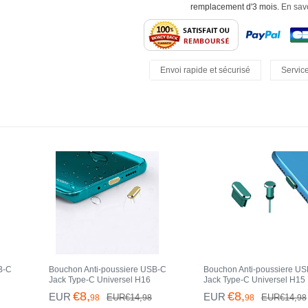
remplacement d'3 mois.
En savo
Envoi rapide et sécurisé
Service
Retours Faciles
B-C
Bouchon Anti-poussiere USB-C
Bouchon Anti-poussiere U
Jack Type-C Universel H16
Jack Type-C Universel H15
Max
pour Apple iPhone 15 Pro Max
pour Apple iPhone 15 Pro 
€8,
€8,
EUR
EUR
EUR€14,
EUR€14,
98
98
98
98
Or
Vert