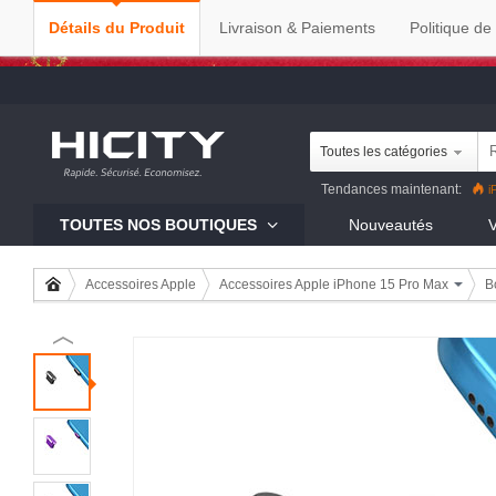
Détails du Produit
Livraison & Paiements
Politique de
Toutes les catégories
Tendances maintenant:
i
Reno8 Pro
iPhone 13 Pro
R
TOUTES NOS BOUTIQUES
Nouveautés
V
Mi 11
Accessoires Apple
Accessoires Apple iPhone 15 Pro Max
B