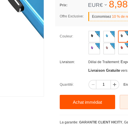
8,
98
EUR€
Prix:
Offre Exclusive:
Economisez
10 % de r
Couleur:
Exp
Livraison:
Délai de Traitement:
Livraison Gratuite
vers
Quantité:
En
Achat immédiat
La garantie:
GARANTIE CLIENT HICITY
, G