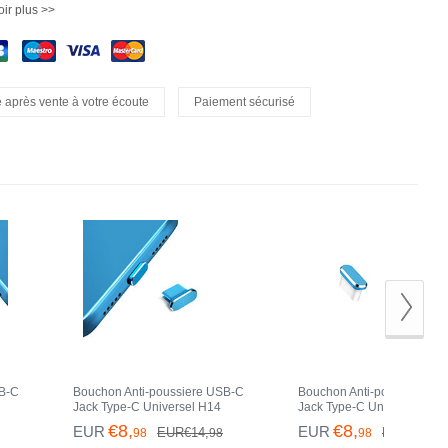
ir plus >>
 après vente à votre écoute
Paiement sécurisé
SB-C
Bouchon Anti-poussiere USB-C
Bouchon Anti-poussiere U
Jack Type-C Universel H14
Jack Type-C Universel H12
Max
pour Apple iPhone 15 Pro Max
pour Apple iPhone 15 Pro 
€8,
€8,
EUR
EUR
EUR€14,
EUR€14,
98
98
98
98
Bleu
Bleu