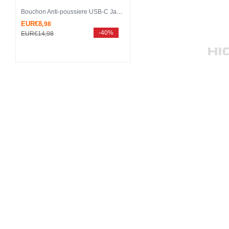
Bouchon Anti-poussiere USB-C Jack Type-C Universel H12 pour Apple iPhone 15 Pro Max Argent
EUR€8,
98
-40%
EUR€14,
98