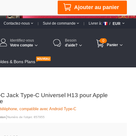
Ajouter au panier
Contactez-nous
Suivi de commande
Livrer à:
/
EUR
Identifiez-vous
Besoin
0
Panier
Votre compte
d'aide?
ldes & Bons Plans
C Jack Type-C Universel H13 pour Apple
ce
 téléphone, compatible avec Android Type-C
tion
Numéro de l'objet: 857955