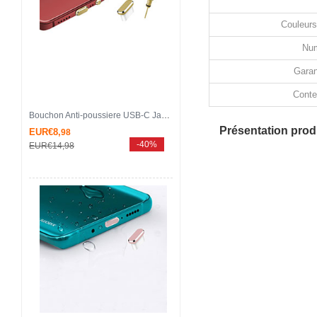
Couleurs
Num
Garan
Conte
Bouchon Anti-poussiere USB-C Jack Type-C Universel H17 pour Apple iPhone 15 Pro Max Or
Présentation produ
EUR€8,
98
-40%
EUR€14,
98