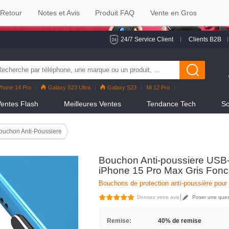
 Retour
Notes et Avis
Produit FAQ
Vente en Gros
24/7 Service Client
Clients B2B
Phone 14 Pro
Galaxy S23 Ultra
Galaxy S23
Mi 12 Pro
eno7 Pro
Galaxy S22
Galaxy S22 Ultra
iPhone 12 Pro Max
entes Flash
Meilleures Ventes
Tendance Tech
So
ouchon Anti-Poussiere
Bouchon Anti-poussiere USB-
iPhone 15 Pro Max Gris Fon
Bouchons de protection anti-poussière pour
Donnez votre avis
Poser une ques
Remise:
40% de remise