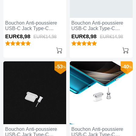
Bouchon Anti-poussiere
Bouchon Anti-poussiere
USB-C Jack Type-C
USB-C Jack Type-C
Universel H06 pour Apple
Universel H05 pour Apple
EUR€8,
98
EUR€8,
98
EUR€14,
98
EUR€14,
98
iPhone 15 Pro Max Rouge
iPhone 15 Pro Max Or
Rose
-53
-40
%
%
Bouchon Anti-poussiere
Bouchon Anti-poussiere
USB-C Jack Type-C
USB-C Jack Type-C