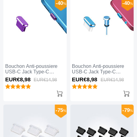
-40
-40
%
%
Bouchon Anti-poussiere
Bouchon Anti-poussiere
USB-C Jack Type-C
USB-C Jack Type-C
Universel H13 pour Apple
Universel H12 pour Apple
EUR€8,
98
EUR€8,
98
EUR€14,
98
EUR€14,
98
iPhone 15 Pro Max Violet
iPhone 15 Pro Max Bleu
-75
-79
%
%