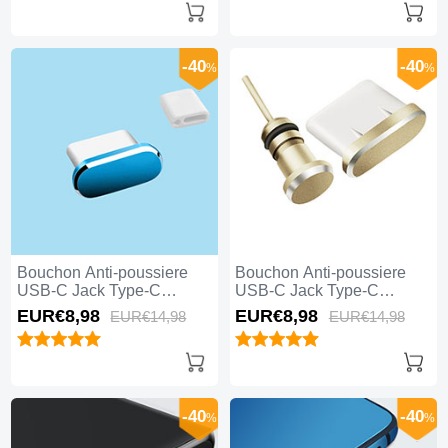
-40
-40
%
%
Bouchon Anti-poussiere
Bouchon Anti-poussiere
USB-C Jack Type-C
USB-C Jack Type-C
Universel H10 pour Apple
Universel H09 pour Apple
EUR€8,
98
EUR€8,
98
EUR€14,
98
EUR€14,
98
iPhone 15 Pro Max Bleu
iPhone 15 Pro Max Or
-40
-40
%
%