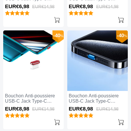
Universel H04 pour Apple
Universel H03 pour Apple
EUR€6,
98
EUR€8,
98
EUR€14,
98
EUR€14,
98
iPhone 15 Pro Max Blanc
iPhone 15 Pro Max Argent
-40
-40
%
%
Bouchon Anti-poussiere
Bouchon Anti-poussiere
USB-C Jack Type-C
USB-C Jack Type-C
Universel H02 pour Apple
Universel H01 pour Apple
EUR€8,
98
EUR€8,
98
EUR€14,
98
EUR€14,
98
iPhone 15 Pro Max Rouge
iPhone 15 Pro Max Bleu