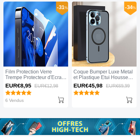
-31
-34
%
%
Film Protection Verre
Coque Bumper Luxe Metal
Trempe Protecteur d'Ecran
et Plastique Etui Housse
pour Apple iPhone 15 Pro
avec Mag-Safe Magnetic
EUR€8,
95
EUR€45,
98
EUR€12,
98
EUR€69,
99
Max Clair
Magnetique LK5 pour
Apple iPhone 15 Pro Max
Bleu
6 Vendus