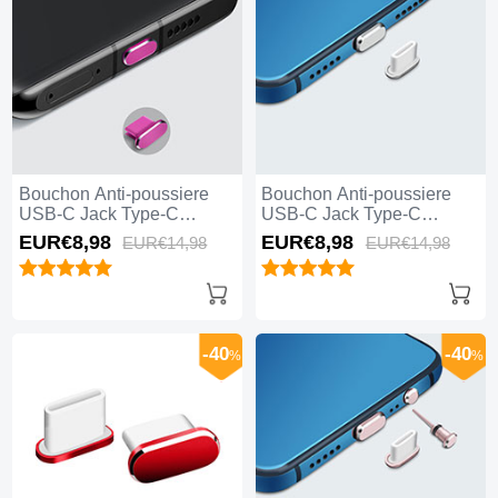
Bouchon Anti-poussiere
Bouchon Anti-poussiere
USB-C Jack Type-C
USB-C Jack Type-C
Universel H08 pour Apple
Universel H07 pour Apple
EUR€8,
98
EUR€8,
98
EUR€14,
98
EUR€14,
98
iPhone 15 Pro Max Rose
iPhone 15 Pro Max Argent
Rouge
-40
-40
%
%