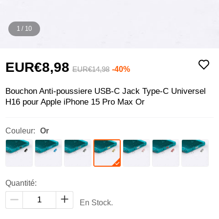
1
/
10
EUR€8,
98
-40%
EUR€14,
98
Bouchon Anti-poussiere USB-C Jack Type-C Universel
H16 pour Apple iPhone 15 Pro Max Or
Couleur:
Or
Quantité:
En Stock.