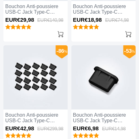
Bouchon Anti-poussiere
Bouchon Anti-poussiere
USB-C Jack Type-C
USB-C Jack Type-C
Universel 10PCS pour
Universel 5PCS pour
EUR€29,
98
EUR€18,
98
EUR€140,
98
EUR€74,
98
Apple iPhone 15 Pro Max
Apple iPhone 15 Pro Max
Noir
Blanc
-86
-53
%
%
Bouchon Anti-poussiere
Bouchon Anti-poussiere
USB-C Jack Type-C
USB-C Jack Type-C
Universel 20PCS pour
Universel H11 pour Apple
EUR€42,
98
EUR€6,
98
EUR€299,
98
EUR€14,
98
Apple iPhone 15 Pro Max
iPhone 15 Pro Max Noir
Noir