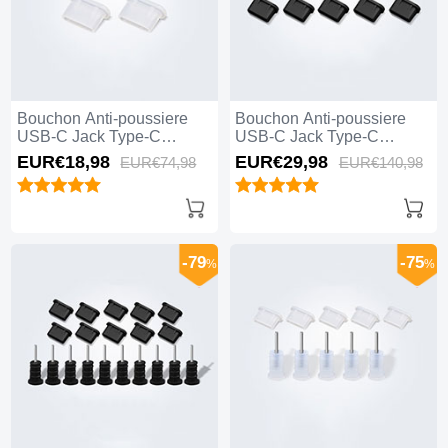
Bouchon Anti-poussiere
Bouchon Anti-poussiere
USB-C Jack Type-C
USB-C Jack Type-C
Universel 5PCS H01 pour
Universel 10PCS H01 pour
EUR€18,
98
EUR€29,
98
EUR€74,
98
EUR€140,
98
Apple iPhone 15 Pro Max
Apple iPhone 15 Pro Max
Blanc
Noir
-79
-75
%
%