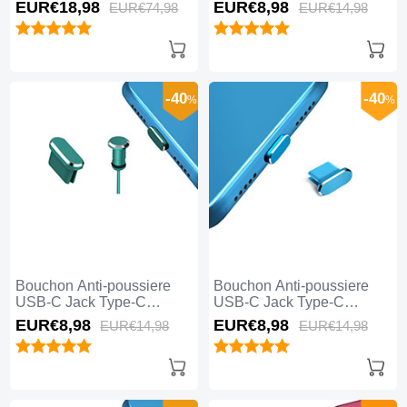
Universel 5PCS H02 pour
Universel H17 pour Apple
EUR€18,
98
EUR€8,
98
EUR€74,
98
EUR€14,
98
Apple iPhone 15 Pro Max
iPhone 15 Pro Max Bleu
Noir
-40
-40
%
%
Bouchon Anti-poussiere
Bouchon Anti-poussiere
USB-C Jack Type-C
USB-C Jack Type-C
Universel H15 pour Apple
Universel H14 pour Apple
EUR€8,
98
EUR€8,
98
EUR€14,
98
EUR€14,
98
iPhone 15 Pro Max Vert
iPhone 15 Pro Max Bleu