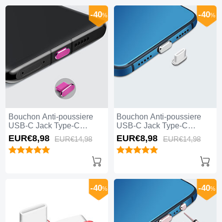
-40
-40
%
%
Bouchon Anti-poussiere
Bouchon Anti-poussiere
USB-C Jack Type-C
USB-C Jack Type-C
Universel H08 pour Apple
Universel H07 pour Apple
EUR€8,
98
EUR€8,
98
EUR€14,
98
EUR€14,
98
iPhone 15 Plus Rose
iPhone 15 Plus Argent
Rouge
-40
-40
%
%