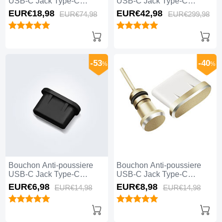
USB-C Jack Type-C
USB-C Jack Type-C
Universel 5PCS pour
Universel 20PCS pour
EUR€18,
98
EUR€42,
98
EUR€74,
98
EUR€299,
98
Apple iPhone 15 Plus
Apple iPhone 15 Plus Noir
Blanc
-53
-40
%
%
Bouchon Anti-poussiere
Bouchon Anti-poussiere
USB-C Jack Type-C
USB-C Jack Type-C
Universel H11 pour Apple
Universel H09 pour Apple
EUR€6,
98
EUR€8,
98
EUR€14,
98
EUR€14,
98
iPhone 15 Plus Noir
iPhone 15 Plus Or