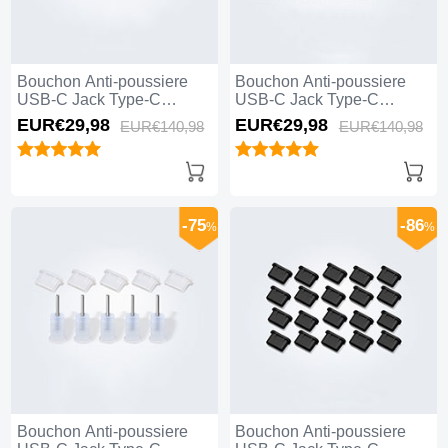
Bouchon Anti-poussiere
Bouchon Anti-poussiere
USB-C Jack Type-C
USB-C Jack Type-C
Universel 10PCS H01 pour
Universel 10PCS pour
EUR€29,
98
EUR€29,
98
EUR€140,
98
EUR€140,
98
Apple iPhone 15 Plus Noir
Apple iPhone 15 Plus Noir
-75
-86
%
%
Bouchon Anti-poussiere
Bouchon Anti-poussiere