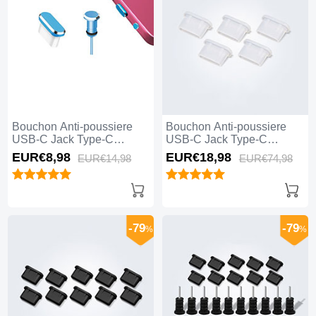
Bouchon Anti-poussiere
Bouchon Anti-poussiere
USB-C Jack Type-C
USB-C Jack Type-C
Universel H12 pour Apple
Universel 5PCS H01 pour
EUR€8,
98
EUR€18,
98
EUR€14,
98
EUR€74,
98
iPhone 15 Plus Bleu
Apple iPhone 15 Plus
Blanc
-79
-79
%
%