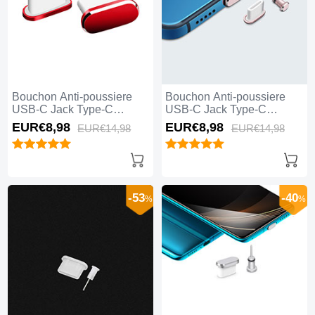
Bouchon Anti-poussiere
Bouchon Anti-poussiere
USB-C Jack Type-C
USB-C Jack Type-C
Universel H06 pour Apple
Universel H05 pour Apple
EUR€8,
98
EUR€8,
98
EUR€14,
98
EUR€14,
98
iPhone 15 Plus Rouge
iPhone 15 Plus Or Rose
-53
-40
%
%