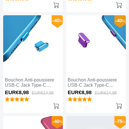
-40
-40
%
%
Bouchon Anti-poussiere
Bouchon Anti-poussiere
USB-C Jack Type-C
USB-C Jack Type-C
Universel H14 pour Apple
Universel H13 pour Apple
EUR€8,
98
EUR€8,
98
EUR€14,
98
EUR€14,
98
iPhone 15 Plus Bleu
iPhone 15 Plus Violet
-40
-75
%
%