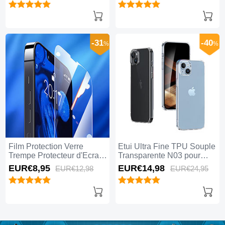
-31
-40
%
%
Film Protection Verre
Etui Ultra Fine TPU Souple
Trempe Protecteur d'Ecran
Transparente N03 pour
pour Apple iPhone 15 Plus
Apple iPhone 15 Plus Clair
EUR€8,
95
EUR€14,
98
EUR€12,
98
EUR€24,
95
Clair