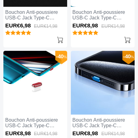
Bouchon Anti-poussiere
Bouchon Anti-poussiere
USB-C Jack Type-C
USB-C Jack Type-C
Universel H04 pour Apple
Universel H03 pour Apple
EUR€6,
98
EUR€8,
98
EUR€14,
98
EUR€14,
98
iPhone 15 Plus Blanc
iPhone 15 Plus Argent
-40
-40
%
%
Bouchon Anti-poussiere
Bouchon Anti-poussiere
USB-C Jack Type-C
USB-C Jack Type-C
Universel H02 pour Apple
Universel H01 pour Apple
EUR€8,
98
EUR€8,
98
EUR€14,
98
EUR€14,
98
iPhone 15 Plus Rouge
iPhone 15 Plus Bleu