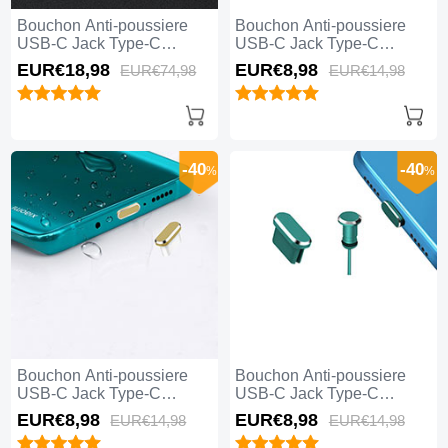
Bouchon Anti-poussiere
Bouchon Anti-poussiere
USB-C Jack Type-C
USB-C Jack Type-C
Universel 5PCS H02 pour
Universel H17 pour Apple
EUR€18,
98
EUR€8,
98
EUR€74,
98
EUR€14,
98
Apple iPhone 15 Plus Noir
iPhone 15 Plus Bleu
-40
-40
%
%
Bouchon Anti-poussiere
Bouchon Anti-poussiere
USB-C Jack Type-C
USB-C Jack Type-C
Universel H16 pour Apple
Universel H15 pour Apple
EUR€8,
98
EUR€8,
98
EUR€14,
98
EUR€14,
98
iPhone 15 Plus Or
iPhone 15 Plus Vert