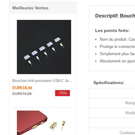
Meilleures Ventes
Bouch
Descriptif:
Les points forts:
Nom du produit: Ca
Protège le connecteu
Simplement plus faci
Absolument un ajust
Bouchon Anti-poussiere USB-C Jack Type-C Universel 5PCS H02 pour Apple iPhone 15 Plus Blanc
Spécifications:
EUR€18,
98
-75%
EUR€74,
98
Marqu
Modè
Couleurs