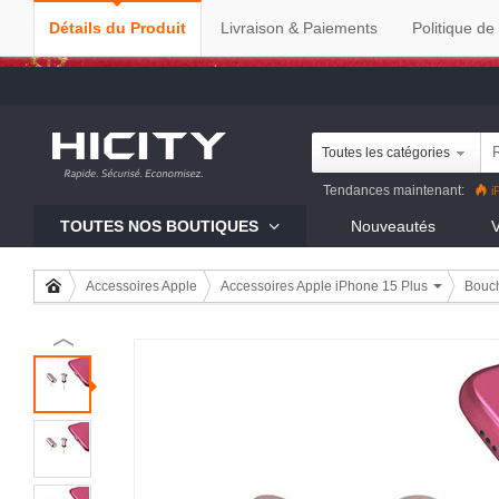
Détails du Produit
Livraison & Paiements
Politique de
Toutes les catégories
Tendances maintenant:
i
Reno8 Pro
iPhone 13 Pro
R
TOUTES NOS BOUTIQUES
Nouveautés
V
Mi 11
Accessoires Apple
Accessoires Apple iPhone 15 Plus
Bouch