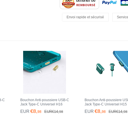
Envoi rapide et sécurisé
Service
Retours Faciles
B-C
Bouchon Anti-poussiere USB-C
Bouchon Anti-poussiere U
Jack Type-C Universel H16
Jack Type-C Universel H15
Bleu
pour Apple iPhone 15 Plus Or
pour Apple iPhone 15 Plus 
€8,
€8,
EUR
EUR
EUR€14,
EUR€14,
98
98
98
98