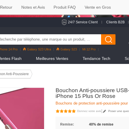
 Retour
Notes et Avis
Produit FAQ
Vente en Gros
24/7 Service Client
Clients B2B
Phone 14 Pro
Galaxy S23 Ultra
Galaxy S23
Mi 12 Pro
eno7 Pro
Galaxy S22
Galaxy S22 Ultra
iPhone 12 Pro Max
entes Flash
Meilleures Ventes
Tendance Tech
So
on Anti-Poussiere
Bouchon Anti-poussiere USB-
iPhone 15 Plus Or Rose
Bouchons de protection anti-poussière pour
Donnez votre avis
Poser une ques
Remise:
40% de remise