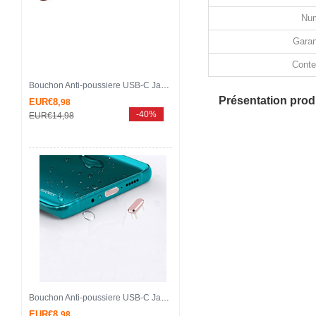
Num
Garan
Conte
Bouchon Anti-poussiere USB-C Jack Type-C Universel H17 pour Apple iPhone 15 Plus Or
Présentation produ
EUR€8,
98
-40%
EUR€14,
98
Bouchon Anti-poussiere USB-C Jack Type-C Universel H16 pour Apple iPhone 15 Plus Or Rose
EUR€8,
98