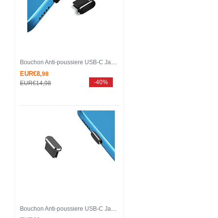
Bouchon Anti-poussiere USB-C Jack Type-C Universel H14 pour Apple iPhone 15 Plus Noir
EUR€8,
98
-40%
EUR€14,
98
Bouchon Anti-poussiere USB-C Jack Type-C Universel H13 pour Apple iPhone 15 Plus Gris Fonce