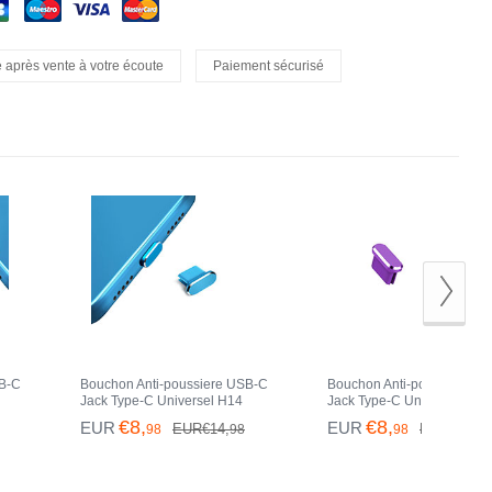
 après vente à votre écoute
Paiement sécurisé
SB-C
Bouchon Anti-poussiere USB-C
Bouchon Anti-poussiere U
Jack Type-C Universel H14
Jack Type-C Universel H13
Vert
pour Apple iPhone 15 Plus Bleu
pour Apple iPhone 15 Plus
€8,
€8,
EUR
EUR
EUR€14,
EUR€14,
98
98
98
98
Violet