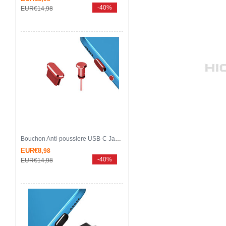
-40%
EUR€14,
98
Bouchon Anti-poussiere USB-C Jack Type-C Universel H15 pour Apple iPhone 15 Plus Rouge
EUR€8,
98
-40%
EUR€14,
98