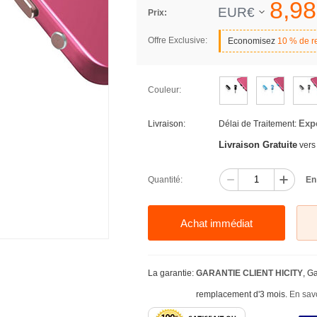
8,
98
EUR€
Prix:
Offre Exclusive:
Economisez
10 % de r
Couleur:
Exp
Livraison:
Délai de Traitement:
Livraison Gratuite
vers
Quantité:
En
Achat immédiat
La garantie:
GARANTIE CLIENT HICITY
, G
remplacement d'3 mois.
En savo