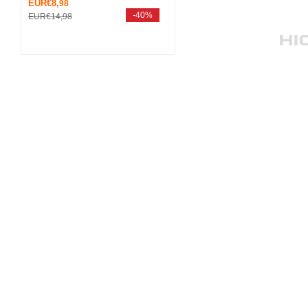
EUR€8,
98
-40%
EUR€14,
98