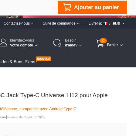
Ajouter au panier
Contactez-nous
Suivi de commande
Livrer à:
/
EUR
Identifiez-vous
Besoin
0
Panier
Votre compte
d'aide?
ldes & Bons Plans
C Jack Type-C Universel H12 pour Apple
 téléphone, compatible avec Android Type-C
tion
Numéro de l'objet: 857823