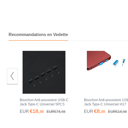
Recommandations en Vedette
Bouchon Anti-poussiere USB-C
Bouchon Anti-poussiere US
Jack Type-C Universel 5PCS
Jack Type-C Universel H17
H02 pour Apple iPhone 15 Plus
pour Apple iPhone 15 Plus 
€18,
€8,
EUR
EUR
EUR€74,
EUR€14,
98
98
98
98
Noir